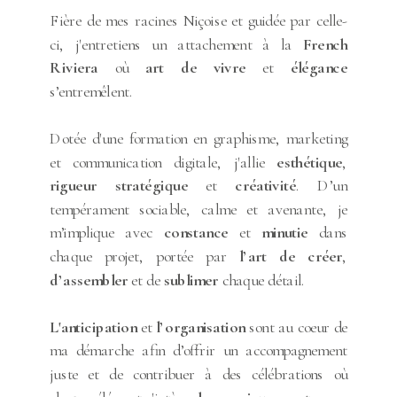
Fière de mes racines Niçoise et guidée par celle-
ci, j'entretiens un attachement à la
French
Riviera
où
art
de vivre
et
élégance
s’entremêlent.
Dotée d'une formation en graphisme, marketing
et communication digitale, j'allie
esthétique
,
rigueur
stratégique
et
créativité
. D’un
tempérament sociable, calme et avenante, je
m’implique avec
constance
et
minutie
dans
chaque projet, portée par
l’art de créer
,
d’assembler
et de
sublimer
chaque détail.
L'anticipation
et
l’organisation
sont au coeur de
ma démarche afin d’offrir un accompagnement
juste et de contribuer à des célébrations où