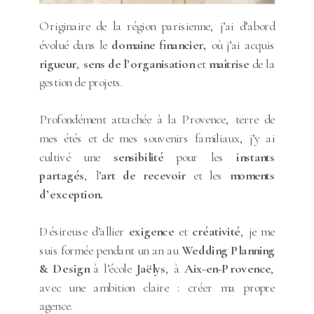
Originaire de la région parisienne, j’ai d’abord
évolué dans le
domaine financier,
où j’ai acquis
rigueur
,
sens de l’organisation
et
maîtrise
de la
gestion de projets.
Profondément attachée à la Provence, terre de
mes étés et de mes souvenirs familiaux, j’y ai
cultivé une
sensibilité
pour les
instants
partagés
, l’
art de recevoir
et les
moments
d’exception.
Désireuse d’allier
exigence
et
créativité
, je me
suis formée pendant un an au
Wedding Planning
& Design
à l’école
Jaëlys
, à
Aix-en-Provence
,
avec une ambition claire : créer ma propre
agence.