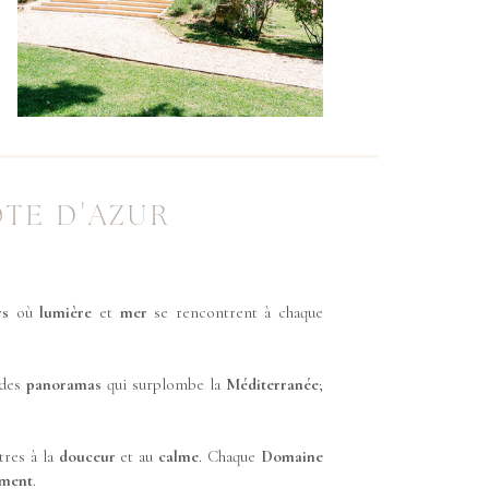
ÔTE D'AZUR
rs
où
lumière
et
mer
se rencontrent à chaque
 des
panoramas
qui surplombe la
Méditerranée
;
utres à la
douceur
et au
calme
. Chaque
Domaine
ement
.