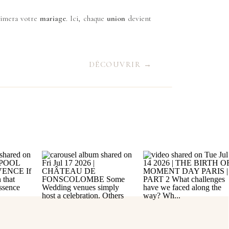
limera votre
mariage
. Ici, chaque
union
devient
DÉCOUVRIR →