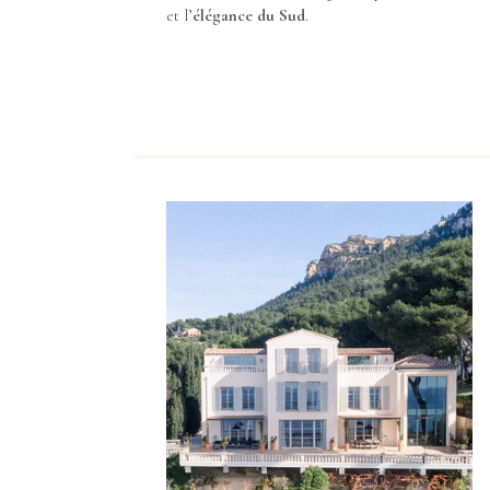
et l’
élégance du Sud
.