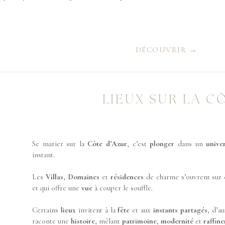
DÉCOUVRIR →
LIEUX SUR LA C
Se marier sur la
Côte
d’Azur
, c’est
plonger
dans un
unive
instant.
Les
Villas
,
Domaines
et
résidences
de charme s’ouvrent sur
et qui offre une
vue
à couper le souffle.
Certains
lieux
invitent à la
fête
et aux
instants
partagés
, d’a
raconte une
histoire
, mêlant
patrimoine
,
modernité
et
raffin