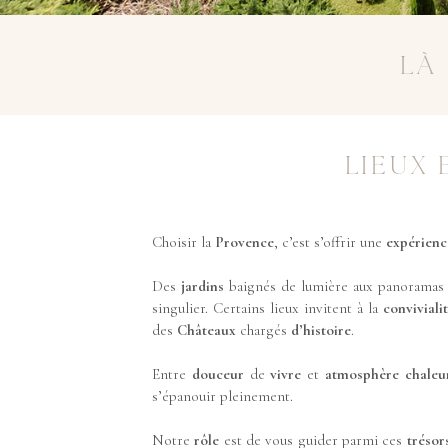
LÀ
LIEUX
Choisir la
Provence
, c’est s’offrir une
expérienc
Des
jardins
baignés de lumière aux panoramas
singulier. Certains lieux invitent à la
conviviali
des
Châteaux
chargés
d’histoire
.
Entre
douceur
de
vivre
et
atmosphère
chaleu
s’épanouir pleinement.
Notre
rôle
est de vous guider parmi ces
trésor