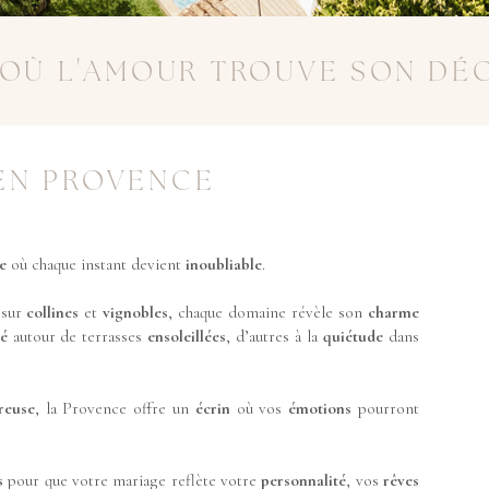
 OÙ L'AMOUR TROUVE SON DÉ
 EN PROVENCE
e
où chaque instant devient
inoubliable
.
 sur
collines
et
vignobles
, chaque domaine révèle son
charme
té
autour de terrasses
ensoleillées
, d’autres à la
quiétude
dans
reuse
, la Provence offre un
écrin
où vos
émotions
pourront
s
pour que votre mariage reflète votre
personnalité
, vos
rêves