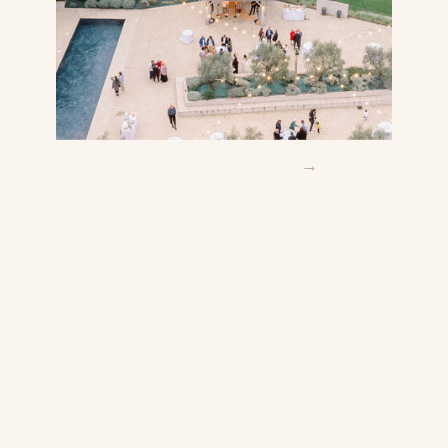
→
→
→